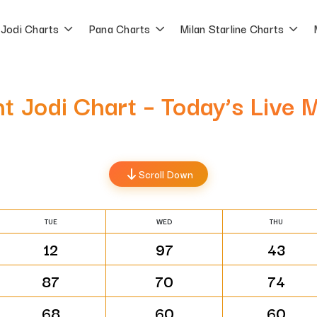
Jodi Charts
Pana Charts
Milan Starline Charts
t Jodi Chart – Today’s Live 
Scroll Down
TUE
WED
THU
12
97
43
87
70
74
68
60
60