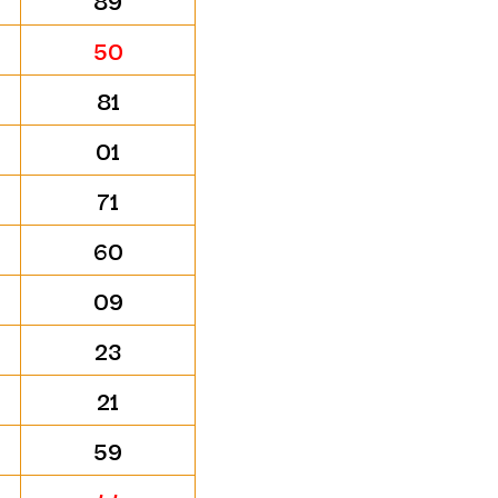
89
50
81
01
71
60
09
23
21
59