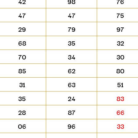
42
98
76
47
47
75
29
79
97
68
35
32
70
34
30
85
62
80
31
63
51
35
24
83
28
87
66
06
96
33