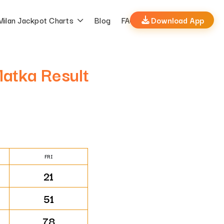
Milan Jackpot Charts
Blog
FAQs
Download App
Matka Result
FRI
21
51
78