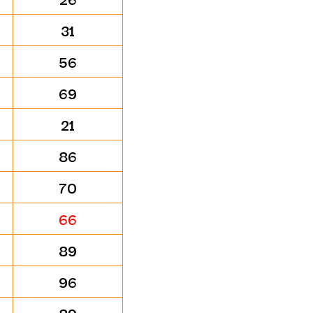
31
56
69
21
86
70
66
89
96